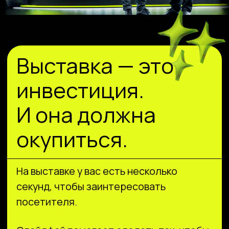
секунд, чтобы заинтересовать
посетителя.
Слайдфай помогает сделать так, чтобы
вас
заметили, подошли и запомнили.
Мы превращаем стенд и рекламные
материалы в инструменты продаж.
Решения, которые
превращают
знакомство