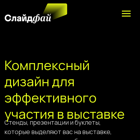
Дизайн для выставок
Разработка презетнаций
Комплексный
дизайн для
эффективного
Zero Bl
участия в выставке
Стенды, презентации и буклеты,
которые выделяют вас на выставке,
приносят клиентов и работают на
продажи
create your own
Обсудить задачу
block from scratch