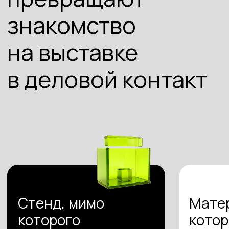
Получить бесплатную консультацию
Отлаженные
системы:
Старт
Достаточно, чтобы вас поняли и запомнили:
Оформление стенда
Презентация
от 95 000₽
Выбрать