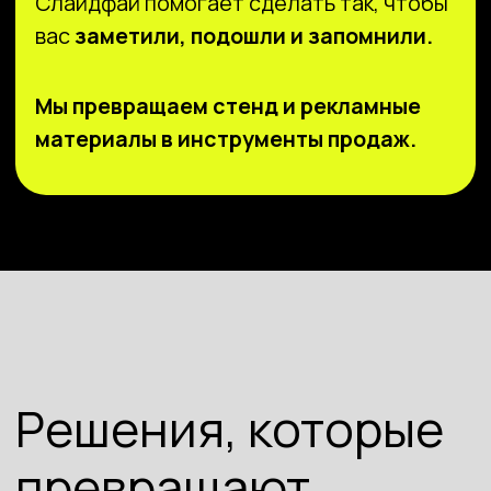
на выставке
в деловой контакт
Стенд, мимо
Материалы,
которого
которые берут
не проходят
с собой
Разрабатываем оформление
Создаём буклеты и лифлеты
выставочного стенда, которое
с чёткой структурой
притягивает внимание, отражает
и продуманным дизайном — чтоб
характер бренда и сразу
клиент унес с собой ваш бренд,
выделяет вас среди соседей.
а не просто листовку.