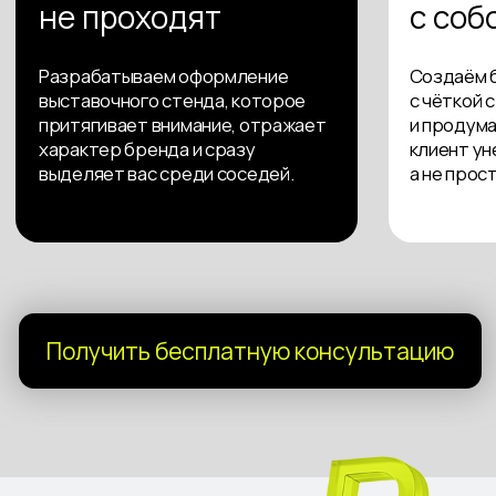
Оптимум
Полноценная работа с клиентом на стенде:
Оформление стенда
Презентация
Флаер или лифлет
Ролл-ап
Выбрать
от 125 000₽
Максимум
Максимальный эффект от участия:
Оформление стенда
Презентация
Флаер или лифлет