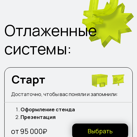
Ролл-ап
Буклет
Навигация и баннеры
Выбрать
от 185 000₽
Наши работы
говорят сами
за себя
Когда дизайн и смысл соединяются,
чтобы сделать презентацию